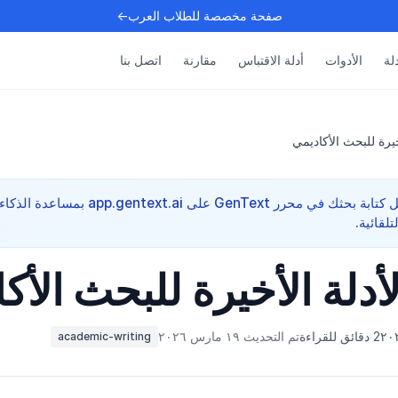
صفحة مخصصة للطلاب العرب←
دلة
الأدوات
أدلة الاقتباس
مقارنة
اتصل بنا
يرة للبحث الأكاديمي
مرجع أكاديمي سريع — واصل كتابة بحثك في محرر GenText على app.gentext.ai بمساعدة الذكاء
لقائية.
دلة الأخيرة للبحث الأك
2 دقائق للقراءة
تم التحديث ١٩ مارس ٢٠٢٦
academic-writing