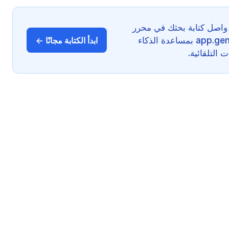
واصل كتابة بحثك في محرر
GenText على app.gentext.ai بمساعدة الذكاء
ابدأ الكتابة مجانًا ←
التلقائية.