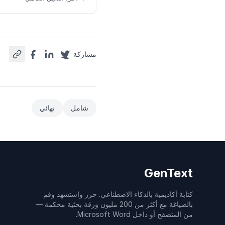
مشاركة
شامل
نهائي
GenText
كتابة أكاديمية بالذكاء الاصطناعي. حرر واستشهد وقم
بالصياغة مع أكثر من 200 مليون ورقة بحثية محكمة —
من المتصفح أو داخل Microsoft Word.