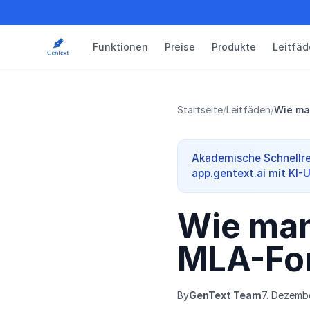
Funktionen
Preise
Produkte
Leitfäd
Startseite
/
Leitfäden
/
Wie man
Akademische Schnellre
app.gentext.ai mit KI-
Wie man
MLA-For
By
GenText Team
7. Dezemb