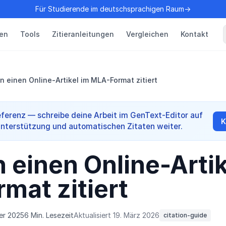
Für Studierende im deutschsprachigen Raum→
en
Tools
Zitieranleitungen
Vergleichen
Kontakt
 einen Online-Artikel im MLA-Format zitiert
ferenz — schreibe deine Arbeit im GenText-Editor auf
K
Unterstützung und automatischen Zitaten weiter.
 einen Online-Artik
mat zitiert
er 2025
6 Min. Lesezeit
Aktualisiert 19. März 2026
citation-guide