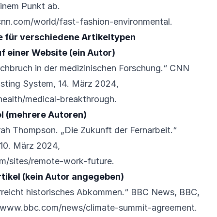
einem Punkt ab.
nn.com/world/fast-fashion-environmental
.
e für verschiedene Artikeltypen
f einer Website (ein Autor)
urchbruch in der medizinischen Forschung.“ CNN
asting System, 14. März 2024,
ealth/medical-breakthrough
.
l (mehrere Autoren)
rah Thompson. „Die Zukunft der Fernarbeit.“
 10. März 2024,
m/sites/remote-work-future
.
tikel (kein Autor angegeben)
 erreicht historisches Abkommen.“ BBC News, BBC,
//www.bbc.com/news/climate-summit-agreement
.