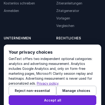
Kostenlos schreiben
Zitieranleitungen
Anmelden
Zitatgenerator
Vorlagen
Vergleichen
UNTERNEHMEN
RECHTLICHES
Über uns
Privacy Policy
Your privacy choices
Kontakt
Fulfilment Policy
GenText offers two independent optional categories:
Produkte
Terms of Service
analytics and advertising measurement. Analytics
includes Google Analytics and, only on form-free
marketing pages, Microsoft Clarity session replay and
heatmaps. Advertising measurement is never used for
Other products by GenText Group:
LexDraft
·
MentalNote
personalized ads.
Privacy policy
.
Reject non-essential
Manage choices
© 2026 GenText Group Inc. Alle Rechte vorbehalten.
Accept all