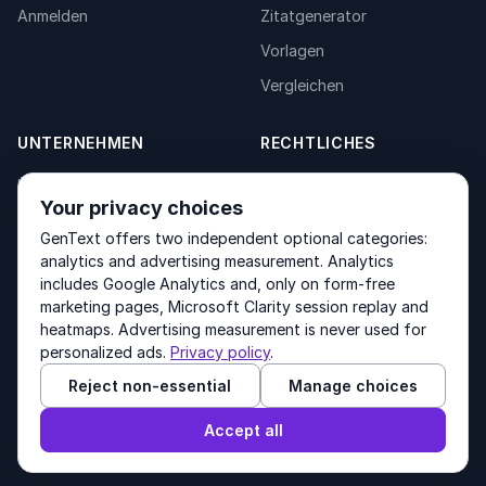
Anmelden
Zitatgenerator
Vorlagen
Vergleichen
UNTERNEHMEN
RECHTLICHES
Über uns
Privacy Policy
Your privacy choices
Kontakt
Fulfilment Policy
GenText offers two independent optional categories:
Produkte
Terms of Service
analytics and advertising measurement. Analytics
includes Google Analytics and, only on form-free
marketing pages, Microsoft Clarity session replay and
heatmaps. Advertising measurement is never used for
Other products by GenText Group:
LexDraft
·
MentalNote
personalized ads.
Privacy policy
.
Reject non-essential
Manage choices
© 2026 GenText Group Inc. Alle Rechte vorbehalten.
Accept all