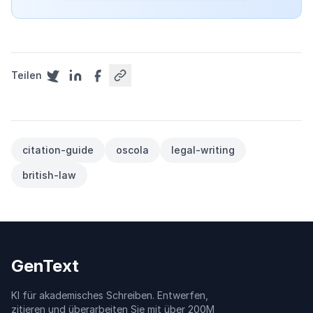
Teilen
citation-guide
oscola
legal-writing
british-law
GenText
KI für akademisches Schreiben. Entwerfen,
zitieren und überarbeiten Sie mit über 200M