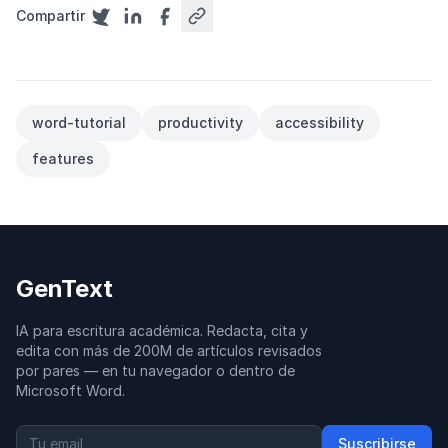
Compartir
word-tutorial
productivity
accessibility
features
GenText
IA para escritura académica. Redacta, cita y
edita con más de 200M de artículos revisados
por pares — en tu navegador o dentro de
Microsoft Word.
Suscribirse