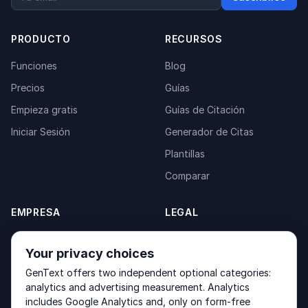
PRODUCTO
RECURSOS
Funciones
Blog
Precios
Guías
Empieza gratis
Guías de Citación
Iniciar Sesión
Generador de Citas
Plantillas
Comparar
EMPRESA
LEGAL
Acerca de
Privacy Policy
Your privacy choices
Contacto
Fulfilment Policy
GenText offers two independent optional categories:
Productos
Terms of Service
analytics and advertising measurement. Analytics
includes Google Analytics and, only on form-free