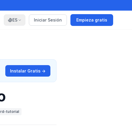
ES
Iniciar Sesión
Empieza gratis
Instalar Gratis →
o
rd-tutorial