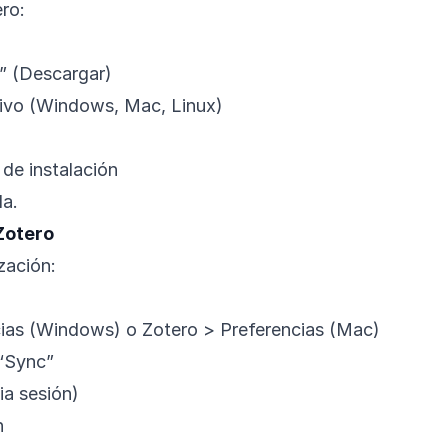
ro:
” (Descargar)
tivo (Windows, Mac, Linux)
 de instalación
la.
Zotero
zación:
cias (Windows) o Zotero > Preferencias (Mac)
 “Sync”
ia sesión)
n