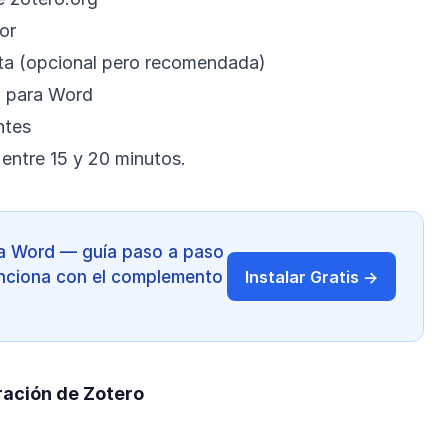
or
ita (opcional pero recomendada)
o para Word
ntes
entre 15 y 20 minutos.
ra Word — guía paso a paso
 Funciona con el complemento
Instalar Gratis →
.
ración de Zotero