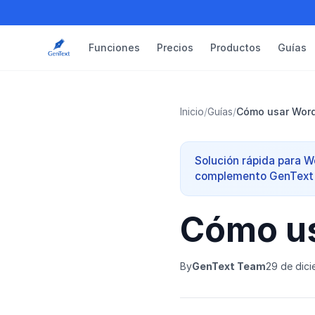
Funciones
Precios
Productos
Guías
Inicio
/
Guías
/
Cómo usar Word
Solución rápida para Wo
complemento GenText 
Cómo us
By
GenText Team
29 de dic