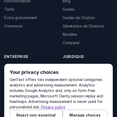
Fonctionnalités
Blog
Tarifs
Guides
Écrire gratuitement
Guides de Citation
Connexion
Générateur de Citations
Modèles
Comparer
ENTREPRISE
JURIDIQUE
À propos
Privacy Policy
Your privacy choices
Contact
Fulfilment Policy
GenText offers two independent optional categories:
Produits
Terms of Service
analytics and advertising measurement. Analytics
includes Google Analytics and, only on form-free
marketing pages, Microsoft Clarity session replay and
heatmaps. Advertising measurement is never used for
Other products by GenText Group:
LexDraft
·
MentalNote
personalized ads.
Privacy policy
.
Reject non-essential
Manage choices