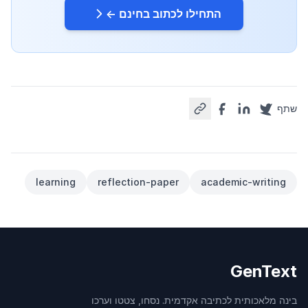
התחילו לכתוב בחינם ←
שתף
learning
reflection-paper
academic-writing
GenText
בינה מלאכותית לכתיבה אקדמית. נסחו, צטטו וערכו