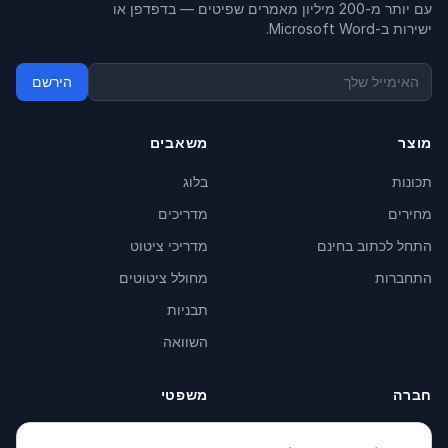
עם יותר מ-200 מיליון מאמרים שפיטים — בדפדפן או
ישירות ב-Microsoft Word.
הירשם
מוצר
משאבים
תכונות
בלוג
מחירים
מדריכים
התחל לכתוב בחינם
מדריכי ציטוט
התחברות
מחולל ציטוטים
תבניות
השוואה
חברה
משפטי
אודות
Privacy Policy