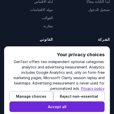
ابدأ الكتابة مجانًا
أدلة الاقتباس
تسجيل الدخول
مولد الاقتباسات
القوالب
مقارنة
الشركة
القانوني
عن الشركة
Privacy Policy
Your privacy choices
اتصل بنا
Fulfilment Policy
GenText offers two independent optional categories:
المنتجات
Terms of Service
analytics and advertising measurement. Analytics
includes Google Analytics and, only on form-free
marketing pages, Microsoft Clarity session replay and
heatmaps. Advertising measurement is never used for
Other products by GenText Group:
LexDraft
·
MentalNote
.
personalized ads.
Privacy policy
Manage choices
Reject non-essential
© 2026 GenText Group Inc. جميع الحقوق محفوظة.
Accept all