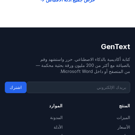
GenText
كتابة أكاديمية بالذكاء الاصطناعي. حرر واستشهد وقم
بالصياغة مع أكثر من 200 مليون ورقة بحثية محكمة —
من المتصفح أو داخل Microsoft Word.
اشترك
المنتج
الموارد
الميزات
المدونة
الأسعار
الأدلة