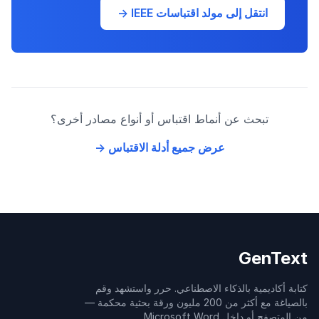
انتقل إلى مولد اقتباسات IEEE →
تبحث عن أنماط اقتباس أو أنواع مصادر أخرى؟
عرض جميع أدلة الاقتباس →
GenText
كتابة أكاديمية بالذكاء الاصطناعي. حرر واستشهد وقم
بالصياغة مع أكثر من 200 مليون ورقة بحثية محكمة —
من المتصفح أو داخل Microsoft Word.