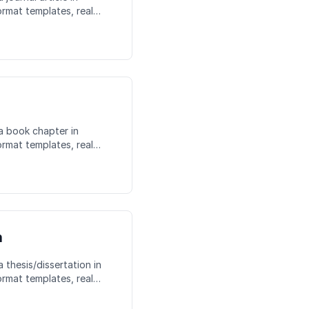
rmat templates, real
kes to avoid.
 a book chapter in
rmat templates, real
kes to avoid.
n
 thesis/dissertation in
rmat templates, real
kes to avoid.