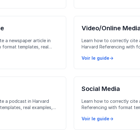
le
Video/Online Medi
te a newspaper article in
Learn how to correctly cite 
 format templates, real
Harvard Referencing with fo
stakes to avoid.
examples, and common mista
Voir le guide
→
Social Media
ite a podcast in Harvard
Learn how to correctly cite 
templates, real examples,
Referencing with format tem
avoid.
and common mistakes to av
Voir le guide
→