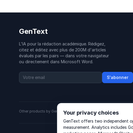
GenText
L'IA pour la rédaction académique. Rédigez,
citez et éditez avec plus de 200M d'articles
évalués par les pairs — dans votre navigateur
ou directement dans Microsoft Word.
S'abonner
Other products by GenText Group:
LexDraft
·
MentalNote
Your privacy choices
GenText offers two independent opt
measurement. Analytics includes Go