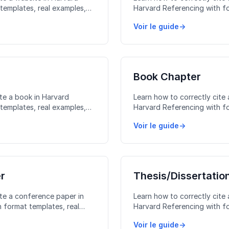
templates, real examples,
Harvard Referencing with fo
avoid.
examples, and common mista
Voir le guide
→
Book Chapter
ite a book in Harvard
Learn how to correctly cite
templates, real examples,
Harvard Referencing with fo
avoid.
examples, and common mista
Voir le guide
→
r
Thesis/Dissertatio
ite a conference paper in
Learn how to correctly cite a
 format templates, real
Harvard Referencing with fo
stakes to avoid.
examples, and common mista
Voir le guide
→