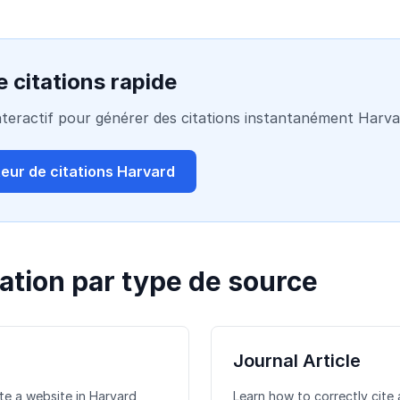
 citations rapide
 interactif pour générer des citations instantanément Harv
teur de citations Harvard
tation par type de source
Journal Article
te a website in Harvard
Learn how to correctly cite a