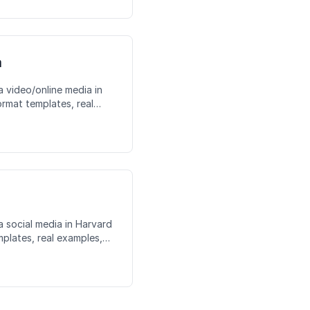
a
a video/online media in
rmat templates, real
kes to avoid.
a social media in Harvard
plates, real examples,
oid.