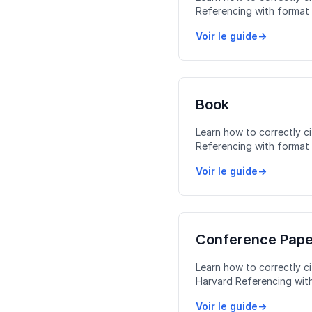
Referencing with format 
and common mistakes to 
Voir le guide
→
Book
Learn how to correctly c
Referencing with format 
and common mistakes to 
Voir le guide
→
Conference Pape
Learn how to correctly c
Harvard Referencing with
examples, and common mi
Voir le guide
→