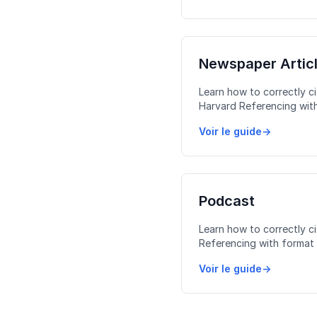
Newspaper Artic
Learn how to correctly ci
Harvard Referencing with
examples, and common mi
Voir le guide
→
Podcast
Learn how to correctly c
Referencing with format 
and common mistakes to 
Voir le guide
→