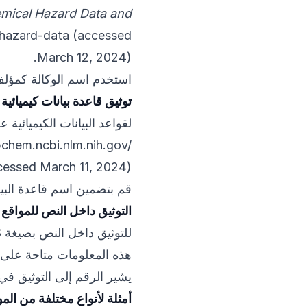
mical Hazard Data and
-hazard-data
(accessed
March 12, 2024).
استخدم اسم الوكالة كمؤلف
توثيق قاعدة بيانات كيميائية
لقواعد البيانات الكيميائية ع
bchem.ncbi.nlm.nih.gov/
cessed March 11, 2024).
قم بتضمين اسم قاعدة البي
التوثيق داخل النص للمواقع ا
للتوثيق داخل النص بصيغة ACS، استخدم أرقام مرتفعة (superscript):
هذه المعلومات متاحة على ال
يشير الرقم إلى التوثيق في 
أمثلة لأنواع مختلفة من المو