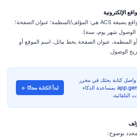
اقع الإلكترونية
ي: المؤلف/المنظمة؛
عنوان الصفحة
؛
 الوصول شهر يوم، سنة).
 المنظمة، عنوان الصفحة بخط مائل، اسم الموقع أو
ريخ الوصول.
واصل كتابة بحثك في محرر
GenText على app.gentext.ai بمساعدة الذكاء
ابدأ الكتابة مجانًا ←
التلقائية.
ؤلف
محدد بوضوح: