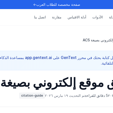
صفحة مخصصة للطلاب العرب←
دلة
الأدوات
أدلة الاقتباس
مقارنة
اتصل بنا
كتروني بصيغة ACS
مرجع أكاديمي سريع — واصل كتابة بحثك في محرر GenText على app.gentext.ai بمساعدة الذكاء
لقائية.
 موقع إلكتروني بصيغة ACS
5 دقائق للقراءة
تم التحديث ١٩ مارس ٢٠٢٦
citation-guide