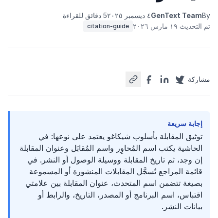
By
GenText Team
٤ ديسمبر ٢٠٢٥
5 دقائق للقراءة
تم التحديث ١٩ مارس ٢٠٢٦
citation-guide
مشاركة
إجابة سريعة
توثيق المقابلة بأسلوب شيكاغو يعتمد على نوعها: في
الحاشية يكتب اسم المُحاوِر واسم المُقابَل وعنوان المقابلة
إن وجد، ثم تاريخ المقابلة ووسيلة الوصول أو النشر. في
قائمة المراجع تُسجَّل المقابلات المنشورة أو المسموعة
بصيغة تتضمن اسم المتحدث، عنوان المقابلة بين علامتي
اقتباس، اسم البرنامج أو المصدر، التاريخ، والرابط أو
بيانات النشر.