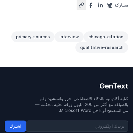
مشاركة
primary-sources
interview
chicago-citation
qualitative-research
GenText
كتابة أكاديمية بالذكاء الاصطناعي. حرر واستشهد وقم
بالصياغة مع أكثر من 200 مليون ورقة بحثية محكمة —
من المتصفح أو داخل Microsoft Word.
اشترك