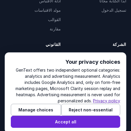
ابدأ الكتابة مجانًا
أدلة الاقتباس
تسجيل الدخول
مولد الاقتباسات
القوالب
مقارنة
الشركة
القانوني
عن الشركة
Privacy Policy
Your privacy choices
اتصل بنا
Fulfilment Policy
GenText offers two independent optional categories:
المنتجات
Terms of Service
analytics and advertising measurement. Analytics
includes Google Analytics and, only on form-free
marketing pages, Microsoft Clarity session replay and
heatmaps. Advertising measurement is never used for
Other products by GenText Group:
LexDraft
·
MentalNote
.
personalized ads.
Privacy policy
Manage choices
Reject non-essential
© 2026 GenText Group Inc. جميع الحقوق محفوظة.
Accept all