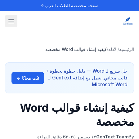
صفحة مخصصة للطلاب العرب←
الرئيسية
/
الأدلة
/
كيفية إنشاء قوالب Word مخصصة
حل سريع لـ Word — دليل خطوة بخطوة +
قالب مجاني. يعمل مع إضافة GenText لـ
ثبّت مجانًا ←
Microsoft Word.
كيفية إنشاء قوالب Word
مخصصة
By
GenText Team
١٧ ديسمبر ٢٠٢٥
6 دقائق للقراءة