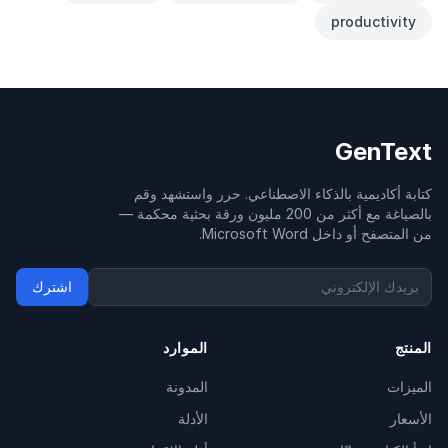
productivity
GenText
كتابة أكاديمية بالذكاء الاصطناعي. حرر واستشهد وقم
بالصياغة مع أكثر من 200 مليون ورقة بحثية محكمة —
من المتصفح أو داخل Microsoft Word.
اشترك
المنتج
الموارد
الميزات
المدونة
الأسعار
الأدلة