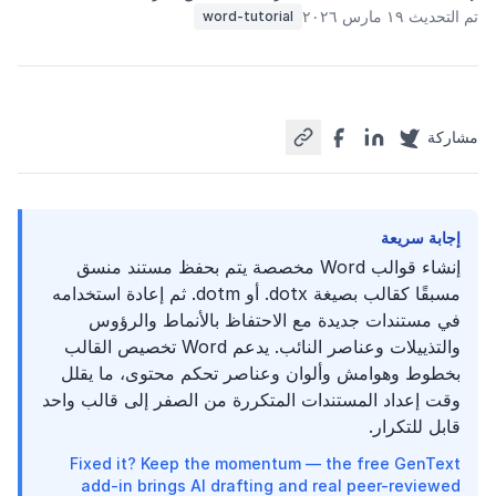
تم التحديث ١٩ مارس ٢٠٢٦
word-tutorial
مشاركة
إجابة سريعة
إنشاء قوالب Word مخصصة يتم بحفظ مستند منسق
مسبقًا كقالب بصيغة ‎.dotx‎ أو ‎.dotm‎ ثم إعادة استخدامه
في مستندات جديدة مع الاحتفاظ بالأنماط والرؤوس
والتذييلات وعناصر النائب. يدعم Word تخصيص القالب
بخطوط وهوامش وألوان وعناصر تحكم محتوى، ما يقلل
وقت إعداد المستندات المتكررة من الصفر إلى قالب واحد
قابل للتكرار.
Fixed it? Keep the momentum — the free GenText
add-in brings AI drafting and real peer-reviewed