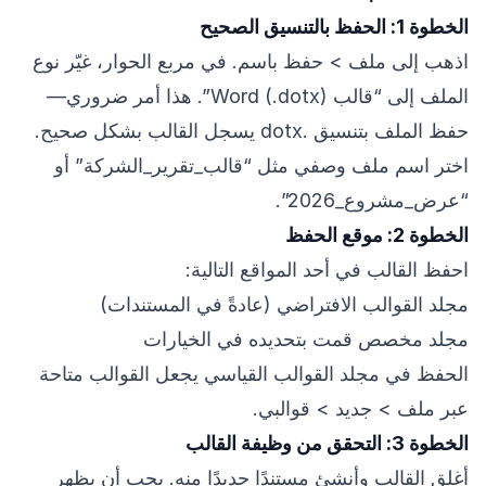
الخطوة 1: الحفظ بالتنسيق الصحيح
اذهب إلى ملف > حفظ باسم. في مربع الحوار، غيّر نوع
الملف إلى “قالب Word (.dotx)”. هذا أمر ضروري—
حفظ الملف بتنسيق .dotx يسجل القالب بشكل صحيح.
اختر اسم ملف وصفي مثل “قالب_تقرير_الشركة” أو
“عرض_مشروع_2026”.
الخطوة 2: موقع الحفظ
احفظ القالب في أحد المواقع التالية:
مجلد القوالب الافتراضي (عادةً في المستندات)
مجلد مخصص قمت بتحديده في الخيارات
الحفظ في مجلد القوالب القياسي يجعل القوالب متاحة
عبر ملف > جديد > قوالبي.
الخطوة 3: التحقق من وظيفة القالب
أغلق القالب وأنشئ مستندًا جديدًا منه. يجب أن يظهر