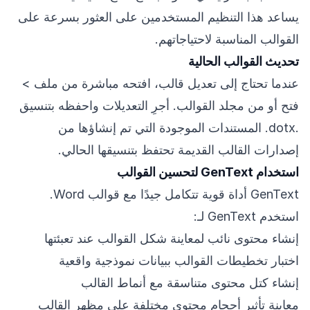
يساعد هذا التنظيم المستخدمين على العثور بسرعة على
القوالب المناسبة لاحتياجاتهم.
تحديث القوالب الحالية
عندما تحتاج إلى تعديل قالب، افتحه مباشرة من ملف >
فتح أو من مجلد القوالب. أجرِ التعديلات واحفظه بتنسيق
.dotx. المستندات الموجودة التي تم إنشاؤها من
إصدارات القالب القديمة تحتفظ بتنسيقها الحالي.
استخدام GenText لتحسين القوالب
GenText أداة قوية تتكامل جيدًا مع قوالب Word.
استخدم GenText لـ:
إنشاء محتوى نائب لمعاينة شكل القوالب عند تعبئتها
اختبار تخطيطات القوالب ببيانات نموذجية واقعية
إنشاء كتل محتوى متناسقة مع أنماط القالب
معاينة تأثير أحجام محتوى مختلفة على مظهر القالب