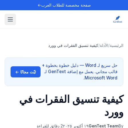
صفحة مخصصة للطلاب العرب←
الرئيسية
/
الأدلة
/
كيفية تنسيق الفقرات في وورد
حل سريع لـ Word — دليل خطوة بخطوة +
قالب مجاني. يعمل مع إضافة GenText لـ
ثبّت مجانًا ←
Microsoft Word.
كيفية تنسيق الفقرات في
وورد
By
GenText Team
١٩ أكتوبر ٢٠٢٥
2 دقائق للقراءة