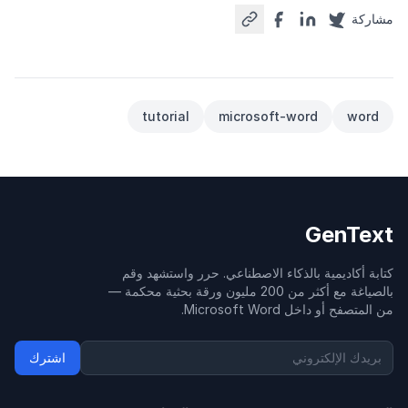
مشاركة
tutorial
microsoft-word
word
GenText
كتابة أكاديمية بالذكاء الاصطناعي. حرر واستشهد وقم
بالصياغة مع أكثر من 200 مليون ورقة بحثية محكمة —
من المتصفح أو داخل Microsoft Word.
اشترك