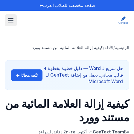
صفحة مخصصة للطلاب العرب←
الرئيسية
/
الأدلة
/
كيفية إزالة العلامة المائية من مستند وورد
حل سريع لـ Word — دليل خطوة بخطوة +
قالب مجاني. يعمل مع إضافة GenText لـ
ثبّت مجانًا ←
Microsoft Word.
كيفية إزالة العلامة المائية من
مستند وورد
By
GenText Team
١٩ أكتوبر ٢٠٢٥
2 دقائق للقراءة