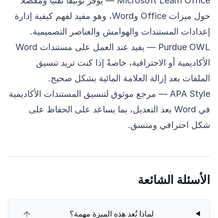
Microsoft Learn Office
— يوفّر توثيقًا تقنيًا ومفصلًا
حول ميزات Office وWord، وهو مفيد لفهم كيفية إدارة
إعدادات المستندات والهوامش والعناصر التصميمية.
Purdue OWL
— يفيد عند العمل على مستندات Word
الأكاديمية أو الاحترافية، خاصةً إذا كنت تريد تنسيق
الملفات بعد إزالة العلامة المائية بشكل صحيح.
APA Style
— مرجع موثوق لتنسيق المستندات الأكاديمية
في Word بعد التعديل، بما يساعد على الحفاظ على
شكل احترافي ومتسق.
الأسئلة الشائعة
لماذا تُعد هذه الميزة مهمة؟