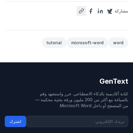
مشاركة
tutorial
microsoft-word
word
GenText
كتابة أكاديمية بالذكاء الاصطناعي. حرر واستشهد وقم
بالصياغة مع أكثر من 200 مليون ورقة بحثية محكمة —
من المتصفح أو داخل Microsoft Word.
اشترك