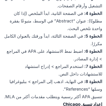
التشغيل وأرقام الصفحات.
الخطوة 4:
في الصفحة الثانية، ابدأ الملخص (إذا كان
مطلوبًا): عنوان “Abstract” في الوسط، متبوعًا بفقرة
واحدة تلخص البحث.
الخطوة 5:
في الصفحة الثالثة، ابدأ ورقتك بالعنوان الكامل
مكررًا.
الخطوة 6:
اضبط نمط الاستشهاد على APA في المراجع
> إدارة المصادر.
الخطوة 7:
استخدم المراجع > إدراج استشهاد
للاستشهادات داخل النص.
الخطوة 8:
في النهاية، اذهب إلى المراجع > ببليوغرافيا
وسمّها “References”.
تنسيق APA أكثر رسمية ويتطلب مقدمات أكثر من MLA.
إعداد تنسيق Chicago