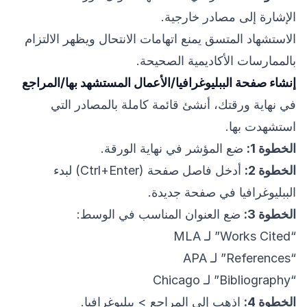
الإشارة إلى مصادر خارجية.
الاستشهاد المتسق يمنع اتهامات الانتحال ويظهر الالتزام
بالممارسات الأكاديمية الصحيحة.
إنشاء صفحة الببليوغرافيا/الأعمال المستشهد بها/المراجع
في نهاية ورقتك، أنشئ قائمة كاملة بالمصادر التي
استشهدت بها.
الخطوة 1:
ضع المؤشر في نهاية الورقة.
الخطوة 2:
أدخل فاصل صفحة (Ctrl+Enter) لبدء
الببليوغرافيا في صفحة جديدة.
الخطوة 3:
ضع العنوان المناسب في الوسط:
“Works Cited” لـ MLA
“References” لـ APA
“Bibliography” لـ Chicago
الخطوة 4:
اذهب إلى المراجع > ببليوغرافيا.