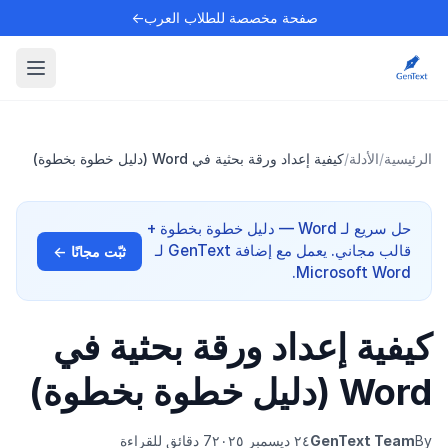
صفحة مخصصة للطلاب العرب←
الرئيسية
/
الأدلة
/
كيفية إعداد ورقة بحثية في Word (دليل خطوة بخطوة)
حل سريع لـ Word — دليل خطوة بخطوة +
قالب مجاني. يعمل مع إضافة GenText لـ
ثبّت مجانًا ←
Microsoft Word.
كيفية إعداد ورقة بحثية في
Word (دليل خطوة بخطوة)
By
GenText Team
٢٤ ديسمبر ٢٠٢٥
7 دقائق للقراءة