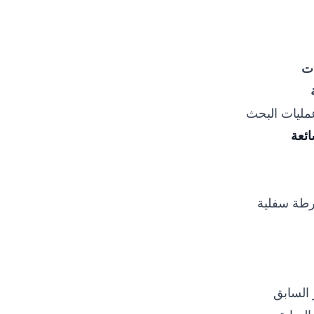
ات
ائعة
رطة سفلية
 السابق