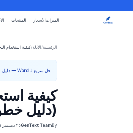
الميزات
الأسعار
المنتجات
الأ
الرئيسية
/
الأدلة
/
كيفية استخدام الب
حل سريع لـ Word — دليل خطوة بخطوة + قالب مجاني. يعمل مع إضافة GenText لـ Microsoft Word.
كيفية استخ
(دليل خطو
By
GenText Team
٢٥ ديسمبر ٢٠٢٥