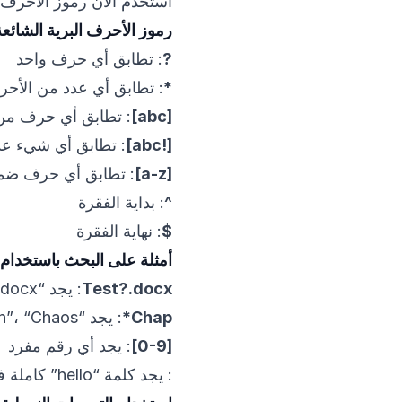
استخدم الآن رموز الأحرف 
رموز الأحرف البرية الشائعة
?
: تطابق أي حرف واحد
*
: تطابق أي عدد من الأح
[abc]
: تطابق أي حرف من
[!abc]
: تطابق أي شيء عد
[a-z]
: تطابق أي حرف ضم
^
: بداية الفقرة
$
: نهاية الفقرة
أمثلة على البحث باستخدام 
Test?.docx
: يجد “Test1.docx”، “TestA.docx”، إلخ.
Chap*
: يجد “Chapter”، “Chaplain”، “Chaos”، إلخ.
[0-9]
: يجد أي رقم مفرد
: يجد كلمة “hello” كاملة فقط