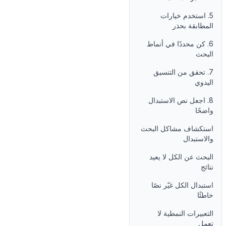
5. استخدم خيارات
المطابقة بحذر
6. كن محددًا في أنماط
البحث
7. تحقق من التنسيق
اليدوي
8. اجعل نص الاستبدال
واضحًا
استكشاف مشاكل البحث
والاستبدال
البحث عن الكل لا يعيد
نتائج
استبدال الكل غيّر نصًا
خاطئًا
التعبيرات النمطية لا
تعمل