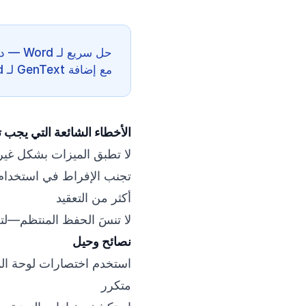
حل سري
مع إضافة GenText لـ Microsoft Word.
الأخطاء الشائعة التي يجب ت
لا تطبق الميزات بشكل غي
تجنب الإفراط في استخدام 
أكثر من التعقيد
لا تنسَ الحفظ المنتظم—لت
نصائح وحيل
استخدم اختصارات لوحة الم
متكرر