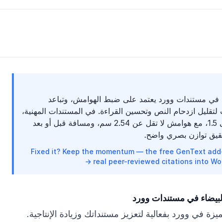
 في مستندات وورد يعتمد على ضبط الهوامش، وتباعد
تقليل ازدحام النص وتحسين القراءة. في المستندات المهنية،
يكون تباعد الأسطر 1.15 إلى 1.5، مع هوامش لا تقل عن 2.54 سم، ومسافة قبل أو بعد
Fixed it? Keep the momentum — the free GenText add-i
real peer-reviewed citations into Word
لبيضاء في مستندات وورد
يزة في وورد بفعالية لتعزيز مستنداتك وزيادة الإنتاجية.