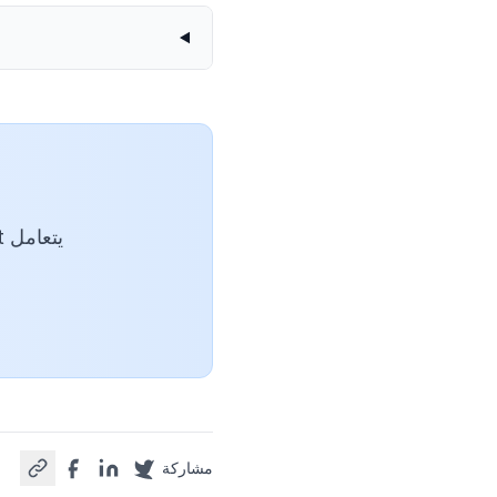
يتعامل GenText مع التنسيق داخل Word حتى تتمكن من التركيز على كتابتك.
مشاركة