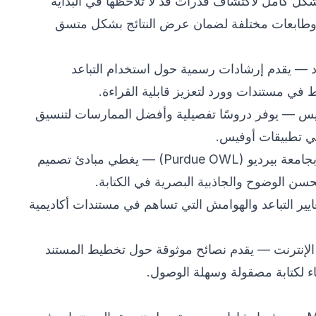
ل كامل لاكتشاف قدرات قد لا تلاحظها في البداية
وطابعات مختلفة لضمان عرض النتائج بشكل متسق
— يقدم إرشادات رسمية حول استخدام التباعد
في مستندات وورد لتعزيز قابلية القراءة.
يس
— يوفر دروسًا تفصيلية وأفضل الممارسات لتنسيق
في تطبيقات أوفيس.
بيرديو (Purdue OWL)
— يغطي مبادئ تصميم
حسن الوضوح والجاذبية البصرية في الكتابة.
ر التباعد والهوامش التي تساهم في مستندات أكاديمية
لإنترنت
— يقدم نصائح موثوقة حول تخطيط المستند
ء لكتابة مصقولة وسهلة الوصول.