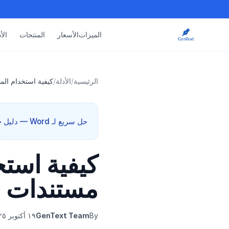
الميزات
الأسعار
المنتجات
الأ
الرئيسية
/
الأدلة
/
كيفية استخدام الم
حل سريع لـ Word — دليل خطوة بخطوة + قالب مجاني. يعمل مع إضافة GenText لـ Microsoft Word.
كيفية است
مستندات و
By
GenText Team
١٩ أكتوبر ٢٠٢٥