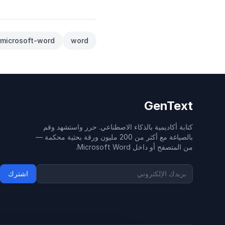
microsoft-word
word
GenText
كتابة أكاديمية بالذكاء الاصطناعي. حرر واستشهد وقم
بالصياغة مع أكثر من 200 مليون ورقة بحثية محكمة —
من المتصفح أو داخل Microsoft Word.
اشترك