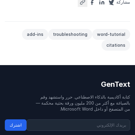
مشاركة
add-ins
troubleshooting
word-tutorial
citations
GenText
كتابة أكاديمية بالذكاء الاصطناعي. حرر واستشهد وقم
بالصياغة مع أكثر من 200 مليون ورقة بحثية محكمة —
من المتصفح أو داخل Microsoft Word.
اشترك