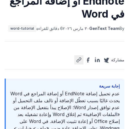
Endnote أو إضافة المراجع
في Word
By
GenText Team
٣٠ مارس ٢٠٢٦
6 دقائق للقراءة
word-tutorial
مشاركة
إجابة سريعة
عدم تحميل إضافة EndNote أو إضافة المراجع في Word
يحدث غالبًا بسبب تعطّل الإضافة أو تالف ملف التحميل أو
عدم توافق إصدار Word؛ الإصلاح يبدأ بتفعيل الإضافة من
«الملفات الإضافية» ثم إغلاق Word وإعادة تشغيله بعد
إصلاح Office أو إعادة تثبيت الإضافة. في Word على
Windows، تظهر الإضافة عادة ضمن «ملف > خيارات >