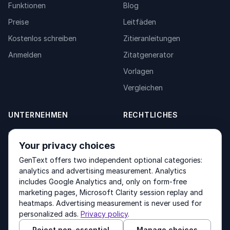
Funktionen
Blog
Preise
Leitfäden
Kostenlos schreiben
Zitieranleitungen
Anmelden
Zitatgenerator
Vorlagen
Vergleichen
UNTERNEHMEN
RECHTLICHES
Über uns
Privacy Policy
Your privacy choices
Kontakt
Fulfilment Policy
GenText offers two independent optional categories:
Produkte
Terms of Service
analytics and advertising measurement. Analytics
includes Google Analytics and, only on form-free
marketing pages, Microsoft Clarity session replay and
heatmaps. Advertising measurement is never used for
Other products by GenText Group:
LexDraft
·
MentalNote
personalized ads.
Privacy policy
.
Reject non-essential
Manage choices