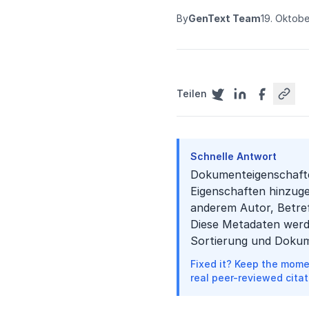
By
GenText Team
19. Oktob
Teilen
Schnelle Antwort
Dokumenteigenschafte
Eigenschaften hinzuge
anderem Autor, Betref
Diese Metadaten werd
Sortierung und Dokum
Fixed it? Keep the mome
real peer-reviewed citat