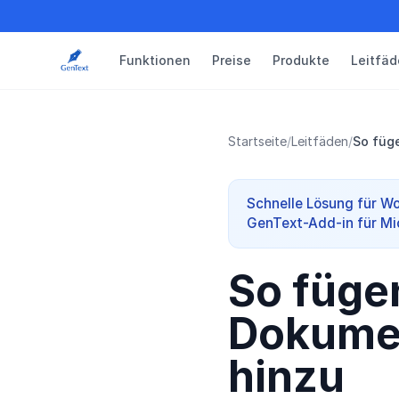
Funktionen
Preise
Produkte
Leitfäd
Startseite
/
Leitfäden
/
So füg
Schnelle Lösung für Wo
GenText-Add-in für Mi
So füge
Dokumen
hinzu