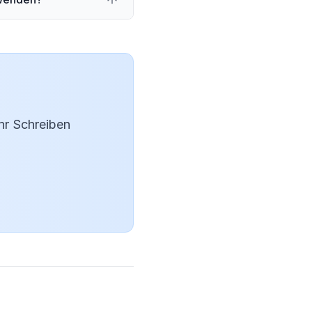
g
hr Schreiben