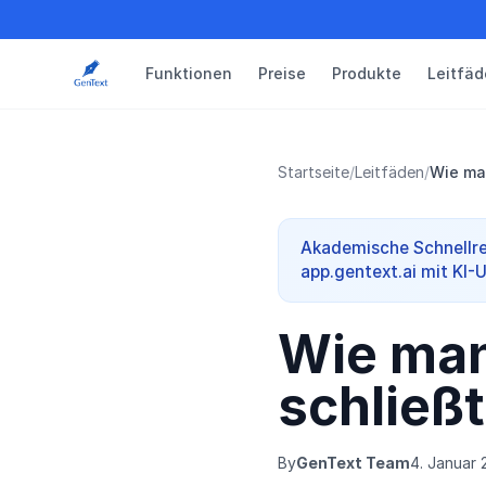
Funktionen
Preise
Produkte
Leitfäd
Startseite
/
Leitfäden
/
Wie ma
Akademische Schnellre
app.gentext.ai mit KI-
Wie man
schließt
By
GenText Team
4. Januar