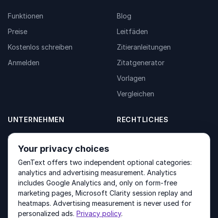
Funktionen
Blog
Preise
Leitfäden
Kostenlos schreiben
Zitieranleitungen
Anmelden
Zitatgenerator
Vorlagen
Vergleichen
UNTERNEHMEN
RECHTLICHES
Über uns
Privacy Policy
Your privacy choices
Kontakt
Fulfilment Policy
GenText offers two independent optional categories:
Produkte
Terms of Service
analytics and advertising measurement. Analytics
includes Google Analytics and, only on form-free
marketing pages, Microsoft Clarity session replay and
heatmaps. Advertising measurement is never used for
Other products by GenText Group:
LexDraft
·
MentalNote
personalized ads.
Privacy policy
.