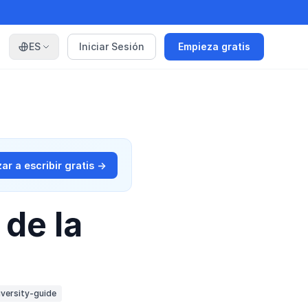
ES
Iniciar Sesión
Empieza gratis
r a escribir gratis →
 de la
iversity-guide