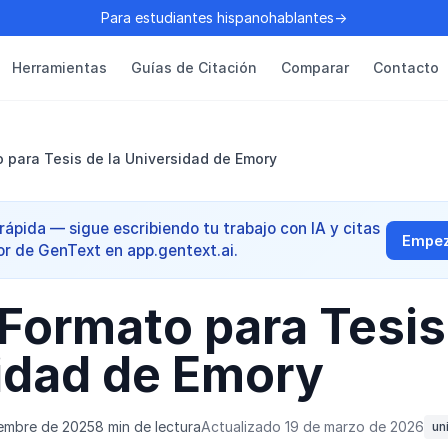
Para estudiantes hispanohablantes→
Herramientas
Guías de Citación
Comparar
Contacto
 para Tesis de la Universidad de Emory
ápida — sigue escribiendo tu trabajo con IA y citas
Empeza
or de GenText en app.gentext.ai.
Formato para Tesis
idad de Emory
iembre de 2025
8 min de lectura
Actualizado 19 de marzo de 2026
un