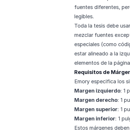
fuentes diferentes, pe
legibles.
Toda la tesis debe usa
mezclar fuentes excep
especiales (como códig
estar alineado a la iz
elementos de la página 
Requisitos de Márgen
Emory especifica los s
Margen izquierdo
: 1
Margen derecho
: 1 p
Margen superior
: 1 p
Margen inferior
: 1 pu
Estos márgenes deben 