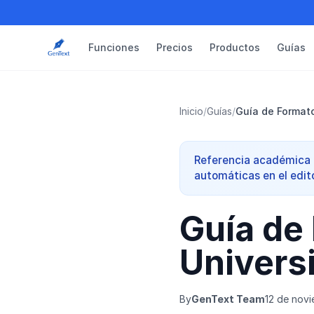
Funciones
Precios
Productos
Guías
Inicio
/
Guías
/
Guía de Formato
Referencia académica r
automáticas en el edit
Guía de 
Univers
By
GenText Team
12 de nov