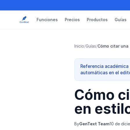
Funciones
Precios
Productos
Guías
Inicio
/
Guías
/
Cómo citar una t
Referencia académica r
automáticas en el edit
Cómo cit
en estil
By
GenText Team
10 de dici