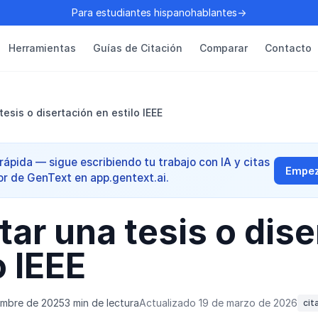
Para estudiantes hispanohablantes→
Herramientas
Guías de Citación
Comparar
Contacto
esis o disertación en estilo IEEE
ápida — sigue escribiendo tu trabajo con IA y citas
Empeza
or de GenText en app.gentext.ai.
ar una tesis o dise
o IEEE
embre de 2025
3 min de lectura
Actualizado 19 de marzo de 2026
cit