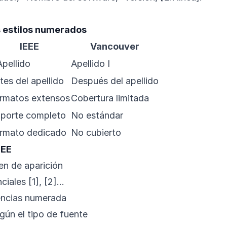
s estilos numerados
IEEE
Vancouver
 Apellido
Apellido I
tes del apellido
Después del apellido
rmatos extensos
Cobertura limitada
porte completo
No estándar
rmato dedicado
No cubierto
EEE
en de aparición
iales [1], [2]…
rencias numerada
gún el tipo de fuente