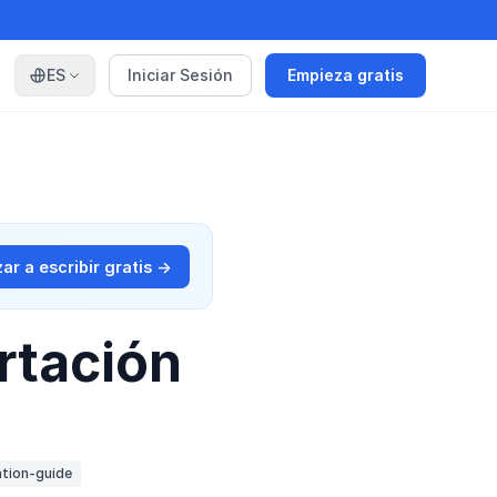
ES
Iniciar Sesión
Empieza gratis
r a escribir gratis →
rtación
ation-guide