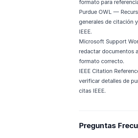
formato para referencias
Purdue OWL
— Recurso
generales de citación 
IEEE.
Microsoft Support Wo
redactar documentos ac
formato correcto.
IEEE Citation Referenc
verificar detalles de p
citas IEEE.
Preguntas Frec