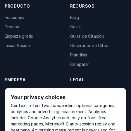
PRODUCTO
RECURSOS
Funciones
Blog
Precios
Guías
Empieza gratis
Guías de Citación
Iniciar Sesión
Generador de Citas
Plantillas
Comparar
EMPRESA
LEGAL
Acerca de
Privacy Policy
Your privacy choices
Contacto
Fulfilment Policy
GenText offers two independent optional categories:
Productos
Terms of Service
analytics and advertising measurement. Analytics
includes Google Analytics and, only on form-free
marketing pages, Microsoft Clarity session replay and
heatmaps. Advertising measurement is never used for