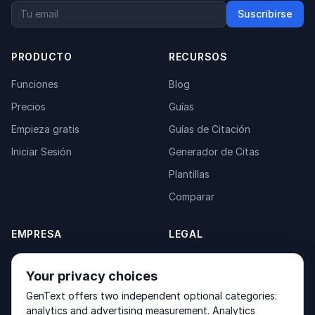
Suscribirse
PRODUCTO
RECURSOS
Funciones
Blog
Precios
Guías
Empieza gratis
Guías de Citación
Iniciar Sesión
Generador de Citas
Plantillas
Comparar
EMPRESA
LEGAL
Acerca de
Privacy Policy
Your privacy choices
Contacto
Fulfilment Policy
GenText offers two independent optional categories:
Productos
Terms of Service
analytics and advertising measurement. Analytics