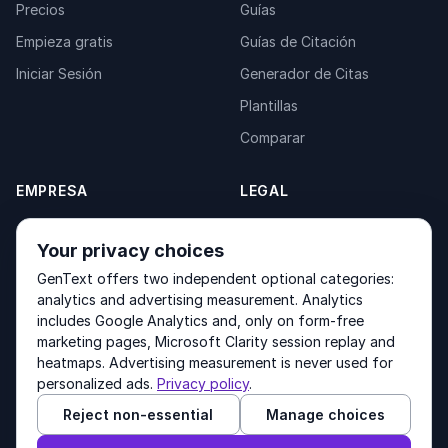
Precios
Guías
Empieza gratis
Guías de Citación
Iniciar Sesión
Generador de Citas
Plantillas
Comparar
EMPRESA
LEGAL
Acerca de
Privacy Policy
Your privacy choices
Contacto
Fulfilment Policy
GenText offers two independent optional categories:
Productos
Terms of Service
analytics and advertising measurement. Analytics
includes Google Analytics and, only on form-free
marketing pages, Microsoft Clarity session replay and
heatmaps. Advertising measurement is never used for
Other products by GenText Group:
LexDraft
·
MentalNote
personalized ads.
Privacy policy
.
Reject non-essential
Manage choices