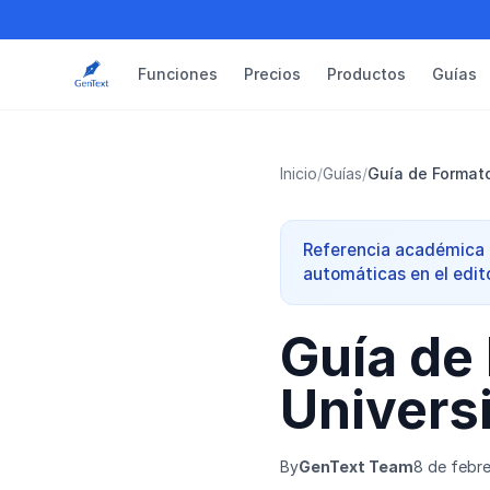
Funciones
Precios
Productos
Guías
Inicio
/
Guías
/
Guía de Formato
Referencia académica r
automáticas en el edit
Guía de 
Univers
By
GenText Team
8 de febr