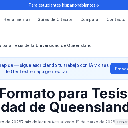
Para estudiantes hispanohablantes→
Herramientas
Guías de Citación
Comparar
Contacto
 para Tesis de la Universidad de Queensland
ápida — sigue escribiendo tu trabajo con IA y citas
Empeza
or de GenText en app.gentext.ai.
Formato para Tesis
idad de Queenslan
ero de 2026
7 min de lectura
Actualizado 19 de marzo de 2026
univer