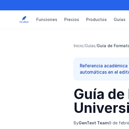
Funciones
Precios
Productos
Guías
Inicio
/
Guías
/
Guía de Formato
Referencia académica r
automáticas en el edit
Guía de 
Univers
By
GenText Team
9 de febr