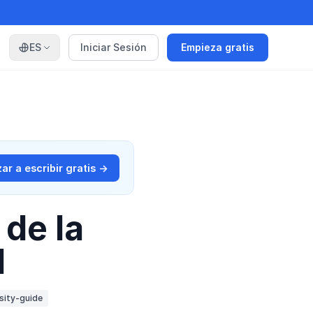
ES
Iniciar Sesión
Empieza gratis
r a escribir gratis →
 de la
d
sity-guide