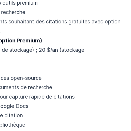
s outils premium
 recherche
ts souhaitant des citations gratuites avec option
t
 option Premium)
 de stockage) ; 20 $/an (stockage
ences open-source
cuments de recherche
our capture rapide de citations
Google Docs
e citation
ibliothèque