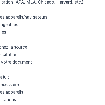
citation (APA, MLA, Chicago, Harvard, etc.)
es appareils/navigateurs
tageables
hies
chez la source
e citation
s votre document
ratuit
nécessaire
es appareils
citations