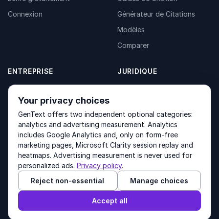
Connexion
Générateur de Citations
Modèles
Comparer
ENTREPRISE
JURIDIQUE
À propos
Privacy Policy
Your privacy choices
Contact
Fulfilment Policy
GenText offers two independent optional categories:
Produits
Terms of Service
analytics and advertising measurement. Analytics
includes Google Analytics and, only on form-free
marketing pages, Microsoft Clarity session replay and
heatmaps. Advertising measurement is never used for
Other products by GenText Group:
LexDraft
·
MentalNote
personalized ads.
Privacy policy
.
Reject non-essential
Manage choices
© 2026 GenText Group Inc. Tous droits réservés.
Accept all