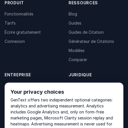
PRODUIT
RESSOURCES
Fonctionnalités
Blog
Tarifs
Guides
Écrire gratuitement
Guides de Citation
Connexion
Générateur de Citations
Modèles
Comparer
ENTREPRISE
JURIDIQUE
À propos
Privacy Policy
Your privacy choices
Contact
Fulfilment Policy
GenText offers two independent optional categories:
Produits
Terms of Service
analytics and advertising measurement. Analytics
includes Google Analytics and, only on form-free
marketing pages, Microsoft Clarity session replay and
heatmaps. Advertising measurement is never used for
Other products by GenText Group:
LexDraft
·
MentalNote