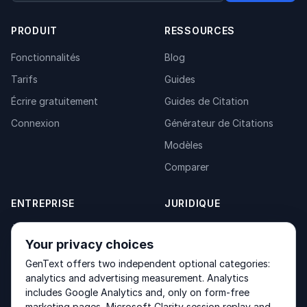
PRODUIT
RESSOURCES
Fonctionnalités
Blog
Tarifs
Guides
Écrire gratuitement
Guides de Citation
Connexion
Générateur de Citations
Modèles
Comparer
ENTREPRISE
JURIDIQUE
À propos
Privacy Policy
Your privacy choices
Contact
Fulfilment Policy
GenText offers two independent optional categories:
Produits
Terms of Service
analytics and advertising measurement. Analytics
includes Google Analytics and, only on form-free
marketing pages, Microsoft Clarity session replay and