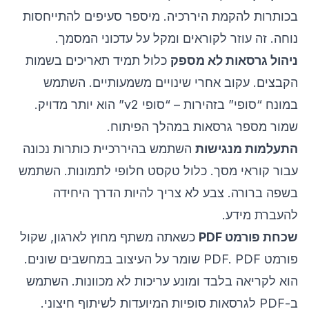
בכותרות להקמת היררכיה. מיספר סעיפים להתייחסות
נוחה. זה עוזר לקוראים ומקל על עדכוני המסמך.
ניהול גרסאות לא מספק
כלול תמיד תאריכים בשמות
הקבצים. עקוב אחרי שינויים משמעותיים. השתמש
במונח “סופי” בזהירות – “סופי v2” הוא יותר מדויק.
שמור מספר גרסאות במהלך הפיתוח.
התעלמות מנגישות
השתמש בהיררכיית כותרות נכונה
עבור קוראי מסך. כלול טקסט חלופי לתמונות. השתמש
בשפה ברורה. צבע לא צריך להיות הדרך היחידה
להעברת מידע.
שכחת פורמט PDF
כשאתה משתף מחוץ לארגון, שקול
פורמט PDF. PDF שומר על העיצוב במחשבים שונים.
הוא לקריאה בלבד ומונע עריכות לא מכוונות. השתמש
ב-PDF לגרסאות סופיות המיועדות לשיתוף חיצוני.