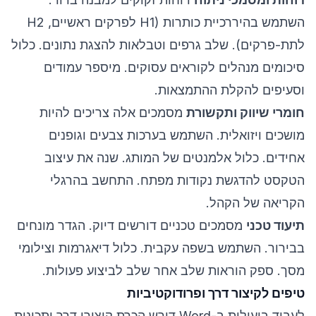
השתמש בהיררכיית כותרות (H1 לפרקים ראשיים, H2
לתת-פרקים). שלב גרפים וטבלאות להצגת נתונים. כלול
סיכומים מנהלים לקוראים עסוקים. מיספר עמודים
וסעיפים להקלת ההתמצאות.
חומרי שיווק ותקשורת
מסמכים אלה צריכים להיות
מושכים ויזואלית. השתמש בערכות צבעים וגופנים
אחידים. כלול אלמנטים של המותג. שנה את עיצוב
הטקסט להדגשת נקודות מפתח. התחשב בהרגלי
הקריאה של הקהל.
תיעוד טכני
מסמכים טכניים דורשים דיוק. הגדר מונחים
בבירור. השתמש בשפה עקבית. כלול דיאגרמות וצילומי
מסך. ספק הוראות שלב אחר שלב לביצוע פעולות.
טיפים לקיצור דרך ופרודוקטיביות
לעבוד ביעילות ב-Word דורש הכרת קיצורי דרך ותכונות