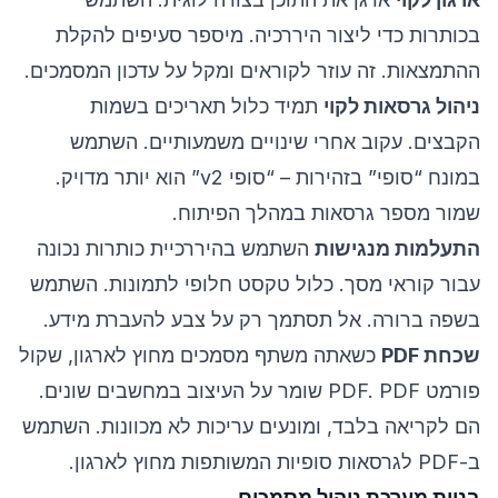
בכותרות כדי ליצור היררכיה. מיספר סעיפים להקלת
ההתמצאות. זה עוזר לקוראים ומקל על עדכון המסמכים.
ניהול גרסאות לקוי
תמיד כלול תאריכים בשמות
הקבצים. עקוב אחרי שינויים משמעותיים. השתמש
במונח “סופי” בזהירות – “סופי v2” הוא יותר מדויק.
שמור מספר גרסאות במהלך הפיתוח.
התעלמות מנגישות
השתמש בהיררכיית כותרות נכונה
עבור קוראי מסך. כלול טקסט חלופי לתמונות. השתמש
בשפה ברורה. אל תסתמך רק על צבע להעברת מידע.
שכחת PDF
כשאתה משתף מסמכים מחוץ לארגון, שקול
פורמט PDF. PDF שומר על העיצוב במחשבים שונים.
הם לקריאה בלבד, ומונעים עריכות לא מכוונות. השתמש
ב-PDF לגרסאות סופיות המשותפות מחוץ לארגון.
בניית מערכת ניהול מסמכים