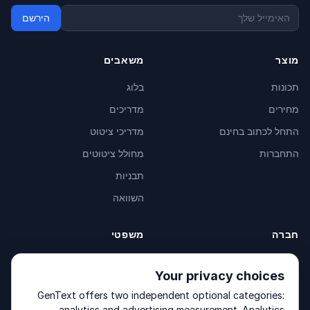
הירשם
מוצר
משאבים
תכונות
בלוג
מחירים
מדריכים
התחל לכתוב בחינם
מדריכי ציטוט
התחברות
מחולל ציטוטים
תבניות
השוואה
חברה
משפטי
אודות
Privacy Policy
Your privacy choices
צור קשר
Fulfilment Policy
GenText offers two independent optional categories:
מוצרים
Terms of Service
analytics and advertising measurement. Analytics