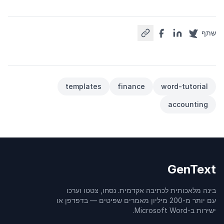
שתף
templates
finance
word-tutorial
accounting
GenText
בינה מלאכותית לכתיבה אקדמית. נסחו, צטטו וערכו
עם יותר מ-200 מיליון מאמרים שפיטים — בדפדפן או
ישירות ב-Microsoft Word.