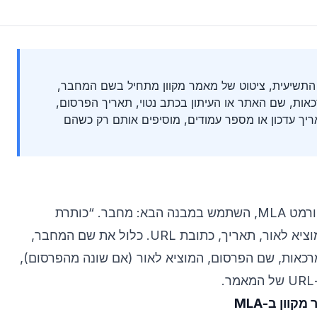
המהדורה התשיעית, ציטוט של מאמר מקוון מתחיל בשם המחבר,
ות, שם האתר או העיתון בכתב נטוי, תאריך הפרסום,
. אם יש תאריך עדכון או מספר עמודים, מוסיפים אותם רק כשהם
כדי לצטט מאמר מקוון בפורמט MLA, השתמש במבנה הבא: מחבר. “כותרת
המאמר.” שם הפרסום, המוציא לאור, תאריך, כתובת URL. כלול את שם המחבר,
אות, שם הפרסום, המוציא לאור (אם שונה מהפרסום),
וון ב-MLA