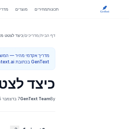
תכונות
מחירים
מוצרים
מדריכ
דף הבית
/
מדריכים
/
כיצד לצטט מאמ
GenText בכתובת app.gentext.ai.
כיצד לצטט
By
GenText Team
7 בדצמבר 2025