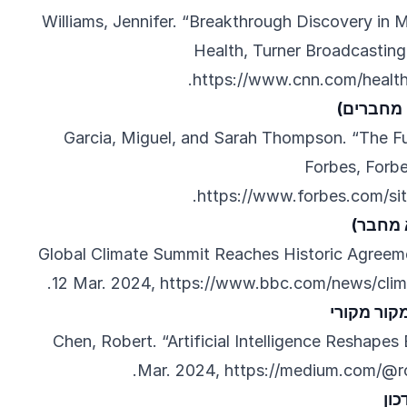
Williams, Jennifer. “Breakthrough Discovery in
Health, Turner Broadcastin
.
https://www.cnn.com/healt
 מחברים)
Garcia, Miguel, and Sarah Thompson. “The F
Forbes, Forb
.
https://www.forbes.com/si
 מחבר)
“Global Climate Summit Reaches Historic Agree
.
12 Mar. 2024,
https://www.bbc.com/news/cli
ור מקורי
Chen, Robert. “Artificial Intelligence Reshape
.
Mar. 2024,
https://medium.com/@r
ון