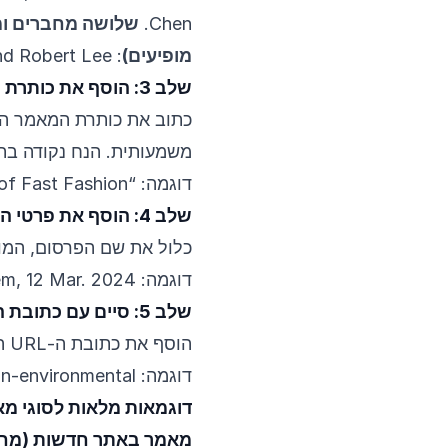
Chen.
שלושה מחברים ו
מופיעים)
: Anderson, Patricia, David Chen, and Robert Lee.
שלב 3: הוסף את כותרת המאמר
כתוב את כותרת המאמר ה
משמעותית. הנח נקודה בת
דוגמה: “The Hidden Costs of Fast Fashion.”
שלב 4: הוסף את פרטי הפרסום
כלול את שם הפרסום, המוצ
דוגמה:
m, 12 Mar. 2024,
שלב 5: סיים עם כתובת ה-URL
הוסף את כתובת ה-URL המלאה שבה ניתן לגשת למאמר, וסיים בנקודה.
דוגמה:
on-environmental
דוגמאות מלאות לסוגי מא
מאמר באתר חדשות (מחב