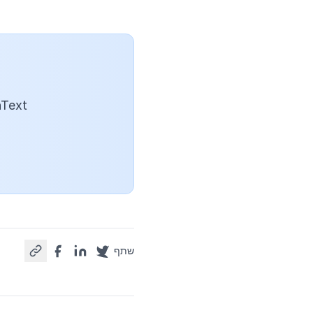
GenText מטפל בעיצוב בתוך Word כך
שתף