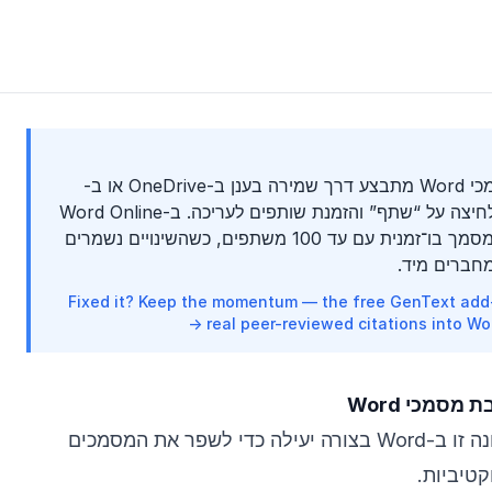
שיתוף פעולה בכתיבת מסמכי Word מתבצע דרך שמירה בענן ב-OneDrive או ב-
SharePoint, ולאחר מכן לחיצה על “שתף” והזמנת שותפים לעריכה. ב-Word Online
וב-Word 365 ניתן לערוך מסמך בו־זמנית עם עד 100 משתפים, כשהשינויים נשמרים
מחברים מיד.
Fixed it? Keep the momentum — the free GenText add-i
real peer-reviewed citations into Word
סמכי Word
למדו כיצד להשתמש בתכונה זו ב-Word בצורה יעילה כדי לשפר את המסמכים
טיביות.