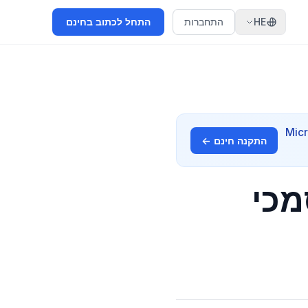
HE
התחברות
התחל לכתוב בחינם
נמית. תואם לתוסף GenText עבור Microsoft
התקנה חינם ←
מכי