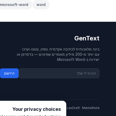
microsoft-word
word
GenText
בינה מלאכותית לכתיבה אקדמית. נסחו, צטטו וערכו
עם יותר מ-200 מיליון מאמרים שפיטים — בדפדפן או
ישירות ב-Microsoft Word.
הירשם
Other products by GenText Group:
LexDraft
·
MentalNote
Your privacy choices