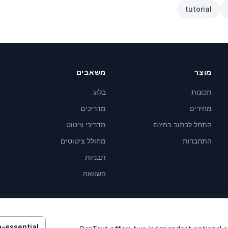
tutorial
מוצר
משאבים
תכונות
בלוג
מחירים
מדריכים
התחל לכתוב בחינם
מדריכי ציטוט
התחברות
מחולל ציטוטים
תבניות
השוואה
n-essential