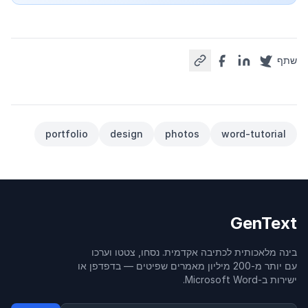
שתף
portfolio
design
photos
word-tutorial
GenText
בינה מלאכותית לכתיבה אקדמית. נסחו, צטטו וערכו
עם יותר מ-200 מיליון מאמרים שפיטים — בדפדפן או
ישירות ב-Microsoft Word.