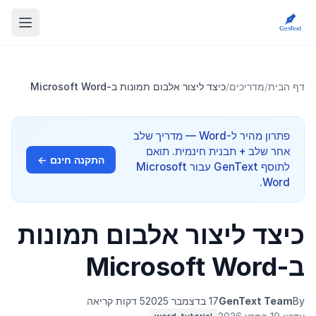
דף הבית
/
מדריכים
/
כיצד ליצור אלבום תמונות ב-Microsoft Word
פתרון מהיר ל-Word — מדריך שלב
אחר שלב + תבנית חינמית. תואם
התקנה חינם ←
לתוסף GenText עבור Microsoft
Word.
כיצד ליצור אלבום תמונות
ב-Microsoft Word
By
GenText Team
17 בדצמבר 2025
5 דקות קריאה