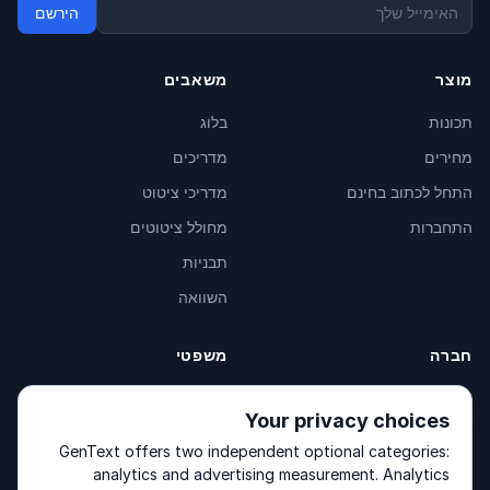
הירשם
מוצר
משאבים
תכונות
בלוג
מחירים
מדריכים
התחל לכתוב בחינם
מדריכי ציטוט
התחברות
מחולל ציטוטים
תבניות
השוואה
חברה
משפטי
אודות
Privacy Policy
Your privacy choices
צור קשר
Fulfilment Policy
GenText offers two independent optional categories:
מוצרים
Terms of Service
analytics and advertising measurement. Analytics