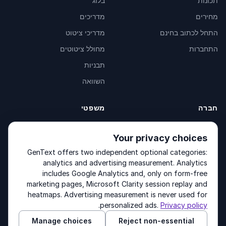
תכונות
בלוג
מחירים
מדריכים
התחל לכתוב בחינם
מדריכי ציטוט
התחברות
מחולל ציטוטים
תבניות
השוואה
חברה
משפטי
אודות
Privacy Policy
Your privacy choices
צור קשר
Fulfilment Policy
GenText offers two independent optional categories:
מוצרים
Terms of Service
analytics and advertising measurement. Analytics
includes Google Analytics and, only on form-free
marketing pages, Microsoft Clarity session replay and
heatmaps. Advertising measurement is never used for
Other products by GenText Group:
LexDraft
·
MentalNote
.
personalized ads.
Privacy policy
Manage choices
Reject non-essential