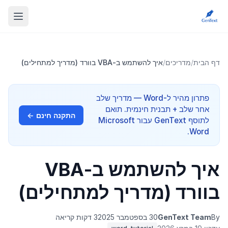
דף הבית
/
מדריכים
/
איך להשתמש ב-VBA בוורד (מדריך למתחילים)
פתרון מהיר ל-Word — מדריך שלב
אחר שלב + תבנית חינמית. תואם
התקנה חינם ←
לתוסף GenText עבור Microsoft
Word.
איך להשתמש ב-VBA
בוורד (מדריך למתחילים)
By
GenText Team
30 בספטמבר 2025
3 דקות קריאה