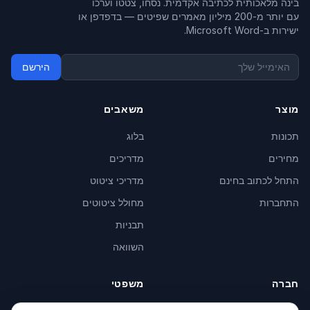
בינה מלאכותית לכתיבה אקדמית. נסחו, צטטו וערכו
עם יותר מ-200 מיליון מאמרים שפיטים — בדפדפן או
ישירות ב-Microsoft Word.
הירשם
מוצר
משאבים
תכונות
בלוג
מחירים
מדריכים
התחל לכתוב בחינם
מדריכי ציטוט
התחברות
מחולל ציטוטים
תבניות
השוואה
חברה
משפטי