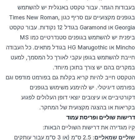
בעבודות הגמר. עבור טקסט באנגלית יש להשתמש
בגופנים מקצועיים עם סריף כגון Times New Roman,
Georgia או Garamond בגודל 12 נקודות. עבור טקסט
ביפנית יש להשתמש בגופנים סטנדרטיים כמו MS
Mincho או HG Marugothic בגודל מתאים. כל העבודה
חייבת להשתמש בגופן עקבי לאורך כל המסמך, למעט
במקרים בהם יש צורך בתוכן מיוחד.
הטקסט חייב להיות קריא בקלות גם בפורמט מודפס וגם
בפורמט דיגיטלי. יש להימנע משימוש בגופנים
דקורטיביים או עיצובים יוצאי דופן העלולים לפגוע
בקריאות או בהצגה מקצועית של המחקר.
דרישות שוליים ופריסת עמוד
קֵיוֹ מגדירה את דרישות השוליים הבאות:
שוליים שמאליים
: 2.5 ס”מ (או 3 ס”מ עבור עותקים