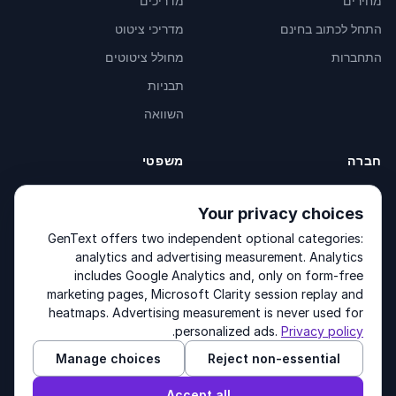
מחירים
מדריכים
התחל לכתוב בחינם
מדריכי ציטוט
התחברות
מחולל ציטוטים
תבניות
השוואה
חברה
משפטי
אודות
Privacy Policy
Your privacy choices
צור קשר
Fulfilment Policy
GenText offers two independent optional categories:
מוצרים
Terms of Service
analytics and advertising measurement. Analytics
includes Google Analytics and, only on form-free
marketing pages, Microsoft Clarity session replay and
heatmaps. Advertising measurement is never used for
Other products by GenText Group:
LexDraft
·
MentalNote
.
personalized ads.
Privacy policy
Manage choices
Reject non-essential
© 2026 GenText Group Inc. כל הזכויות שמורות.
Accept all