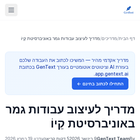
דף הבית
/
מדריכים
/
מדריך לעיצוב עבודות גמר באוניברסיטת קֵיוֹ
מדריך אקדמי מהיר — המשיכו לכתוב את העבודה שלכם
בעזרת AI וציטוטים אוטומטיים בעורך GenText בכתובת
app.gentext.ai.
התחילו לכתוב בחינם ←
מדריך לעיצוב עבודות גמר
באוניברסיטת קֵיוֹ
By
GenText Team
9 בינואר 2026
5 דקות קריאה
עדכון 19 במרץ 2026