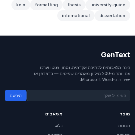
keio
formatting
thesis
university-guide
international
dissertation
GenText
בינה מלאכותית לכתיבה אקדמית. נסחו, צטטו וערכו
עם יותר מ-200 מיליון מאמרים שפיטים — בדפדפן או
ישירות ב-Microsoft Word.
הירשם
מוצר
משאבים
תכונות
בלוג