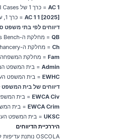
1 AC
= כרך 1 של Appeal Cases
[2025] 1 AC 1
= כרך 1, עמוד 1, שנת ההחלטה 2025
דיווחים לפי בתי משפט ס
QB
= מחלקת ה-Queen’s Bench (כיום King’s Bench)
Ch
= מחלקת ה-Chancery
Fam
= מחלקת המשפחה
Admin
= בית המשפט המ
EWHC
= בית המשפט העלי
דיווחים של בית המשפט 
EWCA Civ
= בית המשפט 
EWCA Crim
= בית המשפ
UKSC
= בית המשפט העל
היררכיית הדיווחים
OSCOLA נותנת עדי