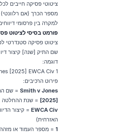
ציטוטי פסיקה חייבים לכ
מספר הכרך (אם רלוונטי) ו
למקרה בין פרסומי דיווחים
פורמט בסיסי לציטוט פס
ציטוט פסיקה סטנדרטי לפי OSCOLA בנוי 
שם התיק [שנה] קיצור דיוו
דוגמה:
nes [2025] EWCA Civ 1
פירוט הרכיבים:
Smith v Jones
= שם התי
[2025]
= שנת ההחלטה בס
EWCA Civ
= קיצור הדיו
האזרחית)
1
= מספר העמוד או מזהה