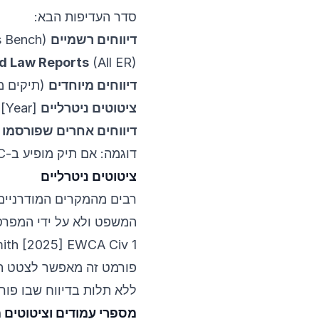
סדר העדיפות הבא:
דיווחים רשמיים
(Appeal Cases, Queen’s Bench וכו’)
nd Law Reports
(All ER)
דיווחים מיוחדים
(תיקים מס
ציטוטים ניטרליים
[Year] EWCA Civ 1
דיווחים אחרים שפורסמו
דוגמה: אם תיק מופיע ב-AC (מועדף) וב-All ER (מקובל), יש לצטט את AC.
ציטוטים ניטרליים
רבים מהמקרים המודרניים 
המשפט ולא על ידי המפרס
mith [2025] EWCA Civ 1
פורמט זה מאפשר לצטט תי
ללא תלות בדיווח שבו פו
מספרי עמודים וציטוטים מ