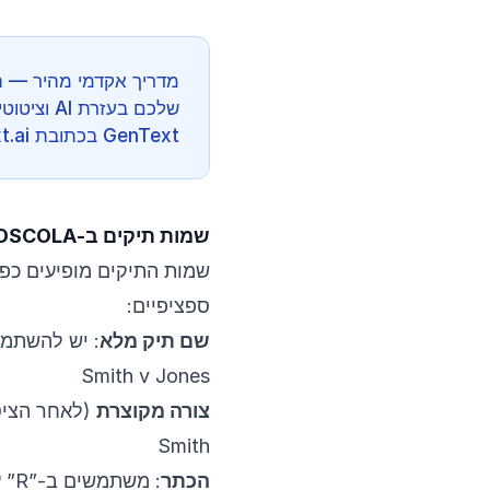
מדריך אקדמי מהיר — ה
שלכם בעזרת 
GenText בכתובת app.gentext.ai.
שמות תיקים ב-OSCOLA
שמות התיקים מופיעים כפי
ספציפיים:
שם תיק מלא
: יש להשתמש בש
Smith v Jones
צורה מקוצרת
(לאחר הציט
Smith
הכתר
: משתמשים ב-”R” עבור Regina או Rex