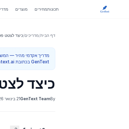
תכונות
מחירים
מוצרים
מדריכ
דף הבית
/
מדריכים
/
כיצד לצטט פסיקה 
GenText בכתובת app.gentext.ai.
כיצד לצטט פ
By
GenText Team
21 בינואר 2026