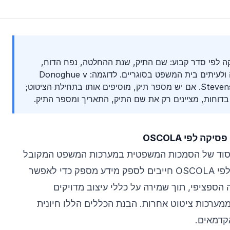
ם פסיקה לפי סדר קבוע: שם התיק, שנת ההחלטה, נפח הדוח,
קיצור הדוח, עמוד הפתיחה ולעיתים בית המשפט בסוגריים. לדוגמה: Donoghue v
Stevenson [1932] AC 562 (HL). אם יש מספר תיק, מוסיפים אותו בתחילת הציטוט;
דוחות, מציינים רק את שם התיק, התאריך ומספר התיק.
ה לפי OSCOLA
יסוד של הסמכות המשפטית במערכות המשפט המקובל
בבריטניה. ציטוטי פסיקה לפי OSCOLA חייבים לספק מידע מספק כדי לאפשר
ספציפי, תוך שמירה על כללי עיצוב מדויקים
בדילים את OSCOLA ממערכות ציטוט אחרות. הבנת הכללים הללו חיונית
קדמאים.