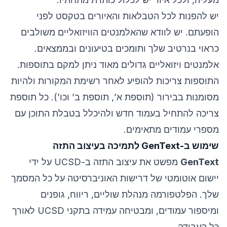
יש להפנות לכל הטבלאות והאיורים בטקסט לפני
הופעתם. יש לוודא שהאלמנטים הוויזואליים משולבים
כראוי בנרטיב שלך ותומכים בטיעונים ובממצאים.
אלמנטים ויזואליים גדולים מאוד ניתן למקם בתוספות.
התוספות צריכות להופיע לאחר רשימת המקורות ולהיות
מסומנות בבירור (תוספת א’, תוספת ב’ וכו’). כל תוספת
צריכה להתחיל בעמוד חדש ולהיכלל בטבלת התוכן עם
מספרי עמודים מתאימים.
שימוש ב-GenText לתמיכה בעיצוב התזה
GenText
מפשט את עיצוב התזה ב-UCSD על ידי
יישום אוטומטי של דרישות האוניברסיטה על כל המסמך
שלך. הפלטפורמה מנהלת שוליים, ריווח, גופנים
ומיספור עמודים, ומבטיחה עמידה בתקני UCSD לאורך
כל העבודה.