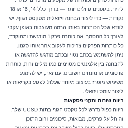
להיות בגופנים גדולים יותר — בדרך כלל 14, 16 או 18
נקודות — כדי ליצור הבחנה ויזואלית מטקסט הגוף. יש
לוודא שכל הכותרות באותו הרמה מעוצבות באופן עקבי
לאורך כל המסמך. אם כותרת פרק 1 מודגשת וממוקדת,
כל כותרות הפרקים צריכות לעקוב אחר אותו סגנון.
ניתן להשתמש בכתב נטוי ובכתב מודגש להדגשה או
להבחנה בין אלמנטים מסוימים כמו מילים זרות, כותרות
פרסומים או מונחים חשובים. עם זאת, יש להימנע
משימוש מופרז בעיצוב מיוחד שעלול לפגוע בקריאות או
ליצור עומס ויזואלי.
ריווח שורות ותקני פסקאות
ריווח כפול נדרש לכל טקסט הגוף בתזת UCSD שלך.
זה חל על פרקים, מבואות, סיכומים ורוב התוכן
הטקסטואלי. ריווח כפול משפר את הקריאות ומעניק