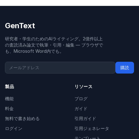
GenText
研究者・学生のためのAIライティング。2億件以上
の査読済み論文で執筆・引用・編集 — ブラウザで
も、Microsoft Word内でも。
購読
製品
リソース
機能
ブログ
料金
ガイド
無料で書き始める
引用ガイド
ログイン
引用ジェネレータ
テンプレート