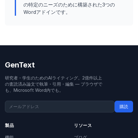
の特定のニーズのために構築された3つの
Wordアドインです。
GenText
研究者・学生のためのAIライティング。2億件以上
の査読済み論文で執筆・引用・編集 — ブラウザで
も、Microsoft Word内でも。
購読
製品
リソース
機能
ブログ