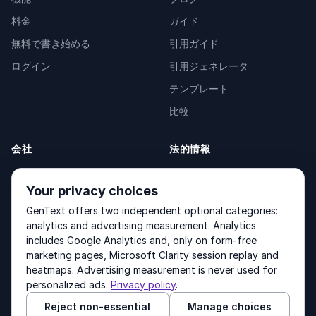
料金
ガイド
無料で書き始める
引用ガイド
ログイン
引用ジェネレータ
テンプレート
比較
会社
法的情報
会社概要
Privacy Policy
Your privacy choices
お問い合わせ
Fulfilment Policy
GenText offers two independent optional categories:
製品
Terms of Service
analytics and advertising measurement. Analytics
includes Google Analytics and, only on form-free
marketing pages, Microsoft Clarity session replay and
heatmaps. Advertising measurement is never used for
Other products by GenText Group:
LexDraft
·
MentalNote
personalized ads.
Privacy policy
.
Reject non-essential
Manage choices