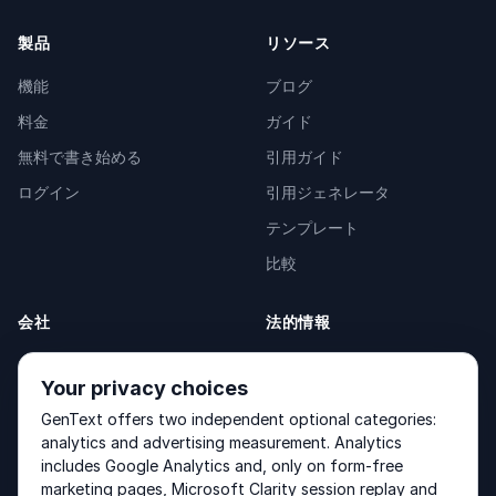
製品
リソース
機能
ブログ
料金
ガイド
無料で書き始める
引用ガイド
ログイン
引用ジェネレータ
テンプレート
比較
会社
法的情報
会社概要
Privacy Policy
Your privacy choices
お問い合わせ
Fulfilment Policy
GenText offers two independent optional categories:
製品
Terms of Service
analytics and advertising measurement. Analytics
includes Google Analytics and, only on form-free
marketing pages, Microsoft Clarity session replay and